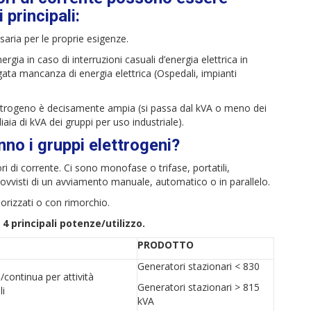
i principali:
saria per le proprie esigenze.
nergia in caso di interruzioni casuali d’energia elettrica in
gata mancanza di energia elettrica (Ospedali, impianti
trogeno è decisamente ampia (si passa dal kVA o meno dei
iaia di kVA dei gruppi per uso industriale).
no i gruppi elettrogeni?
ri di corrente. Ci sono monofase o trifase, portatili,
rovvisti di un avviamento manuale, automatico o in parallelo.
norizzati o con rimorchio.
4 principali potenze/utilizzo.
PRODOTTO
Generatori stazionari < 830
continua per attività
Generatori stazionari > 815
li
kVA